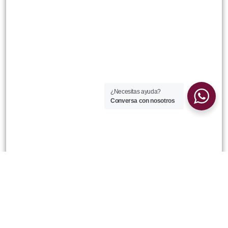
NOSOTROS
Reseña Historica
¿Quienes Somos?
Misión Visión Y Valores
¿Necesitas ayuda?
Instructores
Conversa con nosotros
CATEGORIAS
Mantenimiento En Plantas Concentradoras
Supervisión De Seguridad Minera
Gestión Y Control De Riesgos
ATENCIÓN Y RECLAMOS