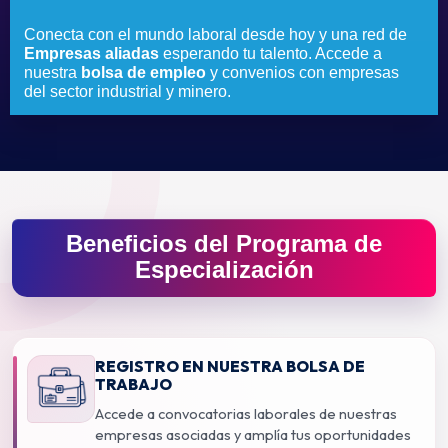
Conecta con el mundo laboral desde hoy y una red de
Empresas aliadas
esperando tu talento. Accede a
nuestra
bolsa de empleo
y convenios con empresas
del sector industrial y minero.
Beneficios del Programa de
Especialización
REGISTRO EN NUESTRA BOLSA DE
TRABAJO
Accede a convocatorias laborales de nuestras
empresas asociadas y amplía tus oportunidades