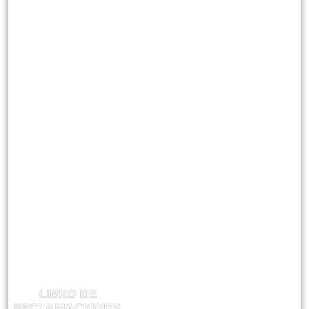
NOSOTROS
Reseña Historica
¿Quienes Somos?
Misión Visión Y Valores
Instructores
CATEGORIAS
Mantenimiento En Plantas Concentradoras
Supervisión De Seguridad Minera
Gestión Y Control De Riesgos
ATENCIÓN Y RECLAMOS