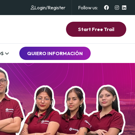
Login
/
Register
Follow us:
Start Free Trail
OS
QUIERO INFORMACIÓN