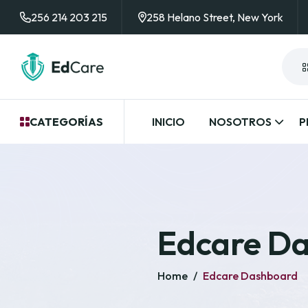
256 214 203 215
258 Helano Street, New York
CATEGORÍAS
INICIO
NOSOTROS
P
Edcare D
Home
/
Edcare Dashboard